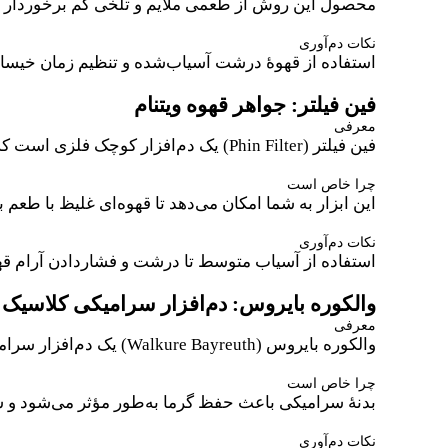
محصول این روش از طعمی ملایم و تلخی کم برخوردار 
نکات دم‌آوری
استفاده از قهوهٔ درشت آسیاب‌شده و تنظیم زمان خیساند
فین فیلتر: جواهر قهوه ویتنام
معرفی
فین فیلتر (Phin Filter) یک دم‌افزار کوچک فلزی است که در ویتنام برای تهیهٔ قهوهٔ قوی و غنی استفاده می‌شود.
چرا خاص است
این ابزار به شما امکان می‌دهد تا قهوه‌ای غلیظ با طعم 
نکات دم‌آوری
استفاده از آسیاب متوسط تا درشت و فشاردادن آرام قه
والکوره بایروس: دم‌افزار سرامیکی کلاسیک 
معرفی
والکوره بایروس (Walkure Bayreuth) یک دم‌افزار سرامیکی است که از فرآیند فیلتراسیون خاصی استفاده می‌نماید.
چرا خاص است
بدنهٔ سرامیکی باعث حفظ گرما به‌طور مؤثر می‌شود و سی
نکات دم‌آوری