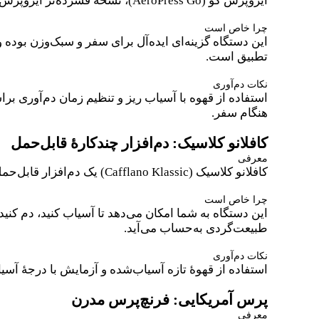
ایروپرس گو (AeroPress Go)، نسخهٔ فشرده‌تر ایروپرس کلاسیک است که تمامی ویژگی‌های قابل‌حمل بودن و سادگی استفاده از نسخهٔ اصلی را در ابعاد کوچک‌تر ارائه می‌دهد.
چرا خاص است
این دستگاه گزینه‌ای ایده‌آل برای سفر و سبک‌وزن بوده و
تطبیق است.
نکات دم‌آوری
استفاده از قهوه با آسیاب ریز و تنظیم زمان دم‌آوری 
هنگام سفر.
کافلانو کلاسیک: دم‌افزار چندکارهٔ قابل‌حمل
معرفی
کافلانو کلاسیک (Cafflano Klassic) یک دم‌افزار قابل‌حمل است که آسیاب، کتل و فیلتر را به‌صورت یک‌جا در خود جای داده است.
چرا خاص است
این دستگاه به شما امکان می‌دهد تا آسیاب کنید، دم کنید 
طبیعت‌گردی به‌حساب می‌آید.
نکات دم‌آوری
استفاده از قهوهٔ تازه آسیاب‌شده و آزمایش با درجهٔ آ
پرس آمریکایی: فرنچ‌پرس مدرن
معرفی