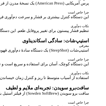
پرس آمریکایی (American Press) یک نسخهٔ مدرن از فرنچ‌پرس کلاسیک است که از مکانیزم پیستونی برای عبور آب با فشار از میان قهوه استفاده می‌کند.
چرا خاص است
این دستگاه کنترل بیشتری بر فشار و سرعت دم‌آوری فرا
نکات دم‌آوری
تنظیم فشار پیستون برای تغییر پروفایل طعم. این دستگا
استیپ‌شات: سادگی اسکاندیناوی
معرفی
استیپ‌شات (SteepShot) یک دستگاه سادهٔ دم‌آوری قهوه به سبک اسکاندیناوی است که از مفهوم سادهٔ خیساندن قهوه استفاده می‌کند.
چرا خاص است
این دستگاه کوچک، آسان برای استفاده و سریع است و تجر
نکات دم‌آوری
استفاده از آسیاب متوسط تا ریز و کنترل زمان خیساندن
سافت‌برو سویدن: تجربه‌ای ملایم و لطیف
سافت برو سویدن (Sowden SoftBrew) از فیلتر استیل با هزاران سوراخ کوچک استفاده می‌کند تا قهوه به آرامی دم‌آوری شود.
چرا خاص است